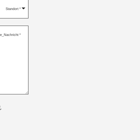
Standort
*
re_Nachricht
*
g
.