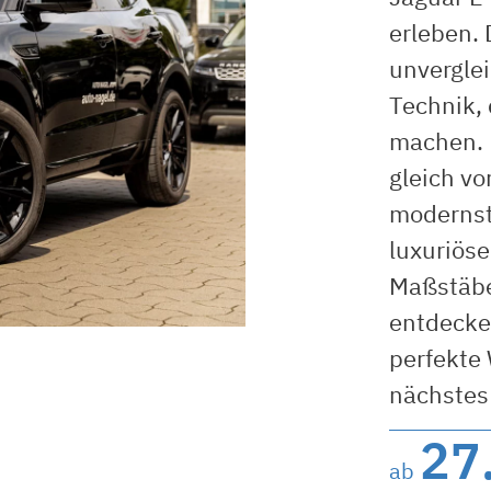
erleben. 
unvergle
Technik, 
machen. 
gleich vo
modernst
luxuriös
Maßstäbe
entdecke
perfekte 
nächstes 
27
ab