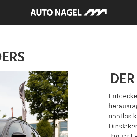
OERS
DER
Entdecke
herausra
nahtlos k
Dinslaken
Jaguar E