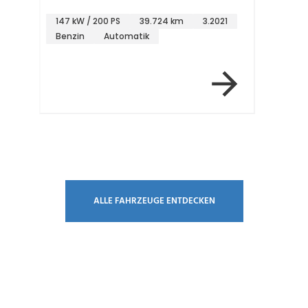
el.Heckklappe
147 kW / 200 PS
39.724 km
3.2021
Benzin
Automatik
ALLE FAHRZEUGE ENTDECKEN