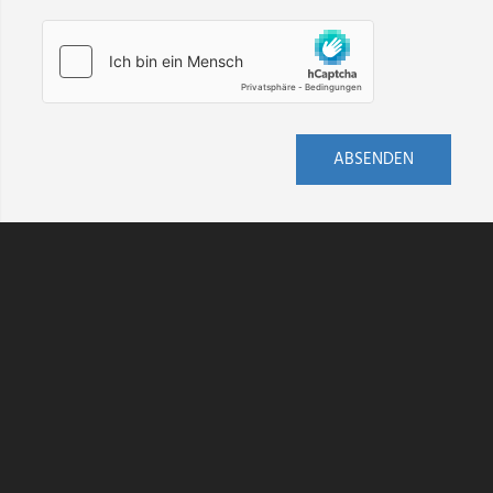
ABSENDEN
AGB
DATENSCHUTZ
HINWEISGEBERSCHUTZ
IMPRESSUM
KONTAKT
VERSAND
WIDERRUF
BARRIEREFREIHEIT