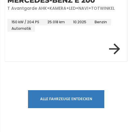
MERCEDES-BENZ E 200
T Avantgarde AHK+KAMERA+LED+NAVI+TOTWINKEL
150 kW / 204 PS
25.018 km
10.2025
Benzin
Automatik
Item 1 of 12
ALLE FAHRZEUGE ENTDECKEN