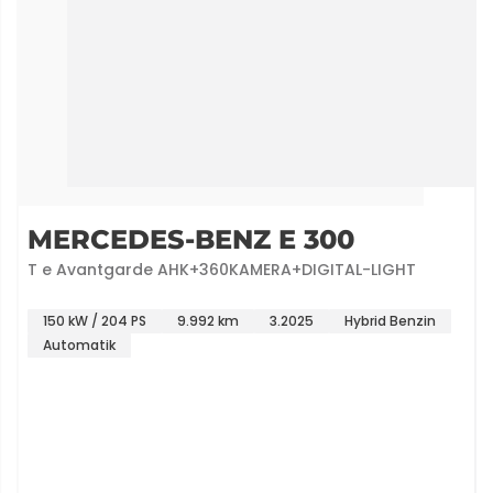
MERCEDES-BENZ E 300
T e Avantgarde AHK+360KAMERA+DIGITAL-LIGHT
150 kW / 204 PS
9.992 km
3.2025
Hybrid Benzin
Automatik