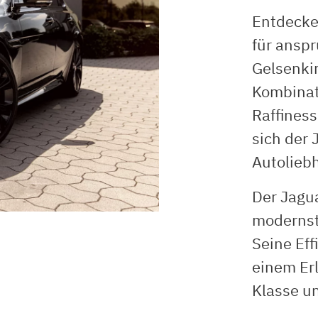
Entdecke
für anspr
Gelsenki
Kombinat
Raffiness
sich der 
Autoliebh
Der Jagua
modernst
Seine Eff
einem Erl
Klasse un