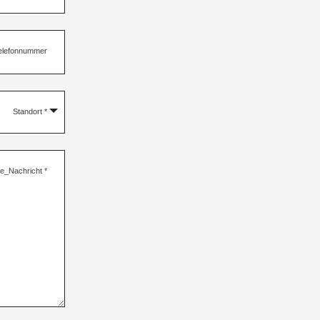
elefonnummer
Standort
*
re_Nachricht
*