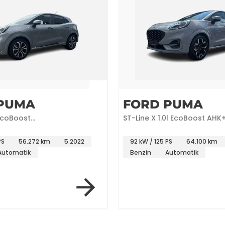
PUMA
FORD PUMA
 EcoBoost
ST-Line X 1.0l EcoBoost AHK
rt+Winter P
Paket
PS
56.272 km
5.2022
92 kW / 125 PS
64.100 km
Automatik
Benzin
Automatik