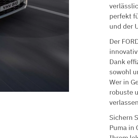
verlässli
perfekt f
und der 
Der FORD
innovati
Dank effi
sowohl u
Wer in Ge
robuste 
verlassen
Sichern S
Puma in 
Ihrem lo