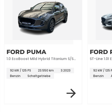
FORD PUMA
FORD 
1.0 EcoBoost Mild Hybrid Titanium S/S
ST-Line 1.0l
(EURO
+GJR+Komfo
92 kW / 125 PS
23.550 km
3.2023
92 kW / 125 
Benzin
Schaltgetriebe
Benzin
Item 2 of 12