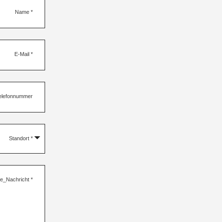
Name
*
E-Mail
*
elefonnummer
Standort
*
re_Nachricht
*