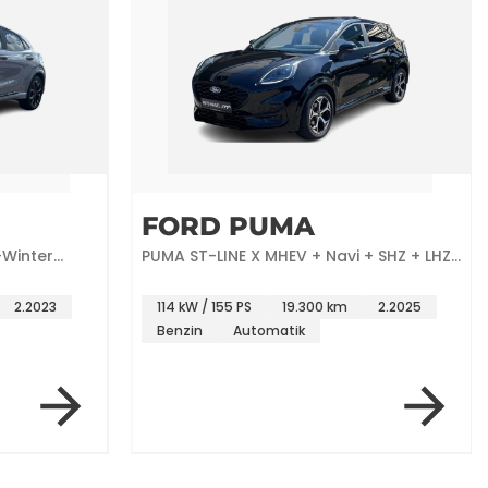
FORD PUMA
+Winter
PUMA ST-LINE X MHEV + Navi + SHZ + LHZ
+ GJR
2.2023
114 kW / 155 PS
19.300 km
2.2025
Benzin
Automatik