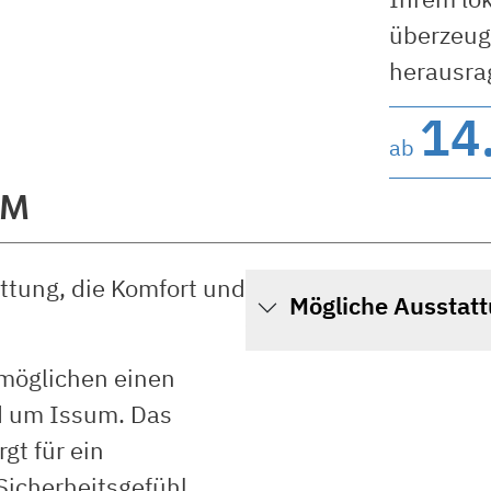
überzeuge
herausra
14
ab
UM
ttung, die Komfort und
Mögliche Ausstat
rmöglichen einen
nd um Issum. Das
gt für ein
Sicherheitsgefühl