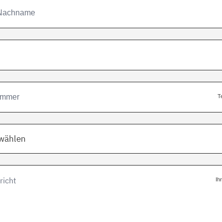
T
swählen
Ih