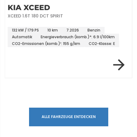
KIA XCEED
XCEED 1.6T 180 DCT SPIRIT
132 kW / 179 PS
10 km
7.2026
Benzin
Automatik
Energieverbrauch (komb.)*: 6.9 l/100km
CO2-Emissionen (komb.)¹: 155 g/km
CO2-Klasse: E
Item 1 of 5
ALLE FAHRZEUGE ENTDECKEN