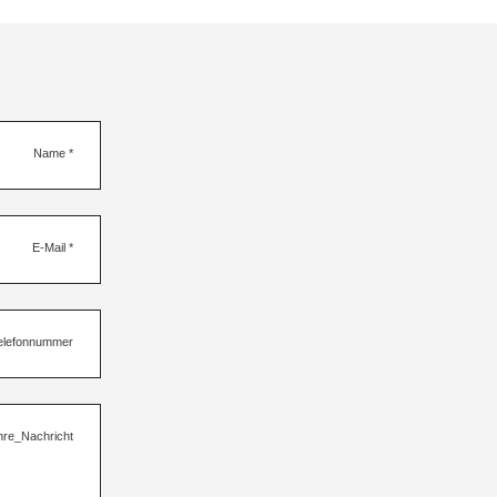
Name
*
E-Mail
*
elefonnummer
hre_Nachricht