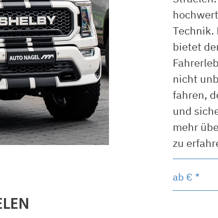
hochwerti
Technik. 
bietet d
Fahrerleb
nicht unb
fahren, d
und sich
mehr übe
zu erfahr
ab
€ *
ELEN