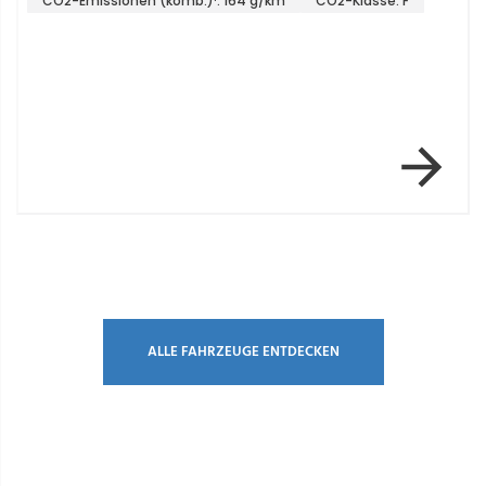
CO2-Emissionen (komb.)¹: 164 g/km
CO2-Klasse: F
Item 2 of 12
ALLE FAHRZEUGE ENTDECKEN