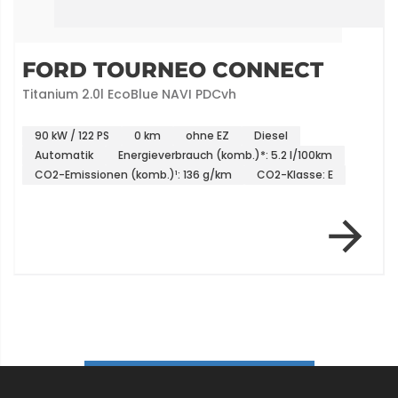
FORD TOURNEO CONNECT
Titanium 2.0l EcoBlue NAVI PDCvh
90 kW / 122 PS
0 km
ohne EZ
Diesel
Automatik
Energieverbrauch (komb.)*: 5.2 l/100km
CO2-Emissionen (komb.)¹: 136 g/km
CO2-Klasse: E
Item 1 of 6
ALLE FAHRZEUGE ENTDECKEN