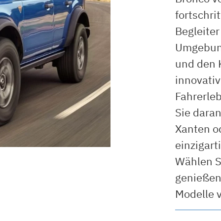
fortschri
Begleiter
Umgebung
und den K
innovativ
Fahrerle
Sie daran
Xanten od
einzigart
Wählen S
genießen 
Modelle 