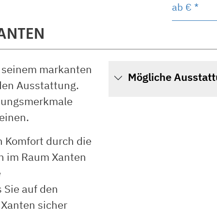
ab
€ *
XANTEN
t seinem markanten
Mögliche Ausstat
den Ausstattung.
attungsmerkmale
einen.
 Komfort durch die
ten im Raum Xanten
e
s Sie auf den
 Xanten sicher