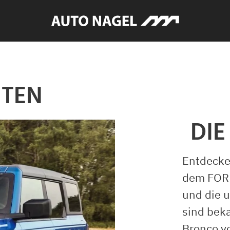
NTEN
DIE
Entdecke
dem FORD
und die 
sind bek
Bronco v