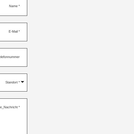
Name
*
E-Mail
*
elefonnummer
Standort
*
re_Nachricht
*