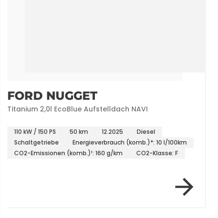
FORD NUGGET
Titanium 2,0l EcoBlue Aufstelldach NAVI
110 kW / 150 PS
50 km
12.2025
Diesel
Schaltgetriebe
Energieverbrauch (komb.)*: 10 l/100km
CO2-Emissionen (komb.)¹: 160 g/km
CO2-Klasse: F
Item 1 of 1