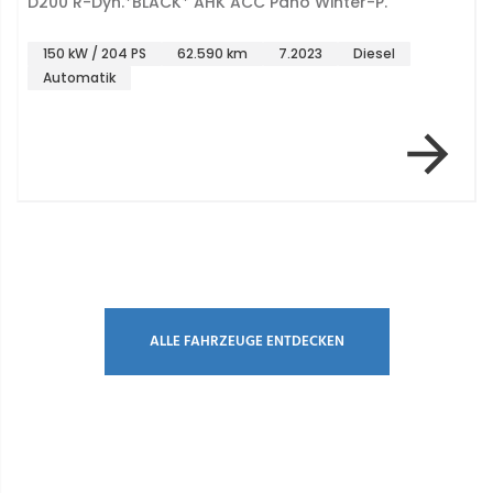
D200 R-Dyn.*BLACK* AHK ACC Pano Winter-P.
150 kW / 204 PS
62.590 km
7.2023
Diesel
Automatik
Item 1 of 7
ALLE FAHRZEUGE ENTDECKEN