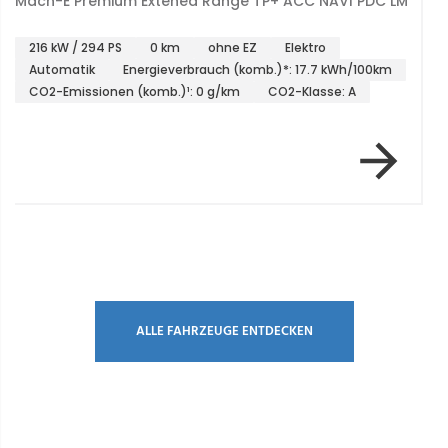
Mach-E Premium Extened Range TP+ ACC NAVI PDC LM
216 kW / 294 PS
0 km
ohne EZ
Elektro
Automatik
Energieverbrauch (komb.)*: 17.7 kWh/100km
CO2-Emissionen (komb.)¹: 0 g/km
CO2-Klasse: A
Item 1 of 1
ALLE FAHRZEUGE ENTDECKEN