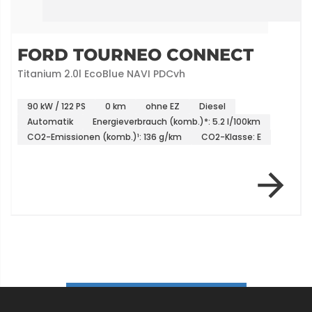
FORD TOURNEO CONNECT
Titanium 2.0l EcoBlue NAVI PDCvh
90 kW / 122 PS
0 km
ohne EZ
Diesel
Automatik
Energieverbrauch (komb.)*: 5.2 l/100km
CO2-Emissionen (komb.)¹: 136 g/km
CO2-Klasse: E
Item 1 of 6
ALLE FAHRZEUGE ENTDECKEN