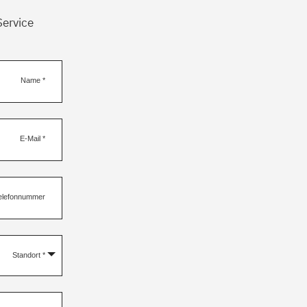
Service
Name
*
E-Mail
*
elefonnummer
Standort
*