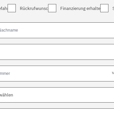
fahrt
Rückrufwunsch
Finanzierung erhalten
T
swählen