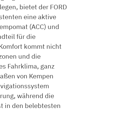
 legen, bietet der FORD
tenten eine aktive
tempomat (ACC) und
teil für die
 Komfort kommt nicht
azonen und die
es Fahrklima, ganz
traßen von Kempen
avigationssystem
erung, während die
t in den belebtesten