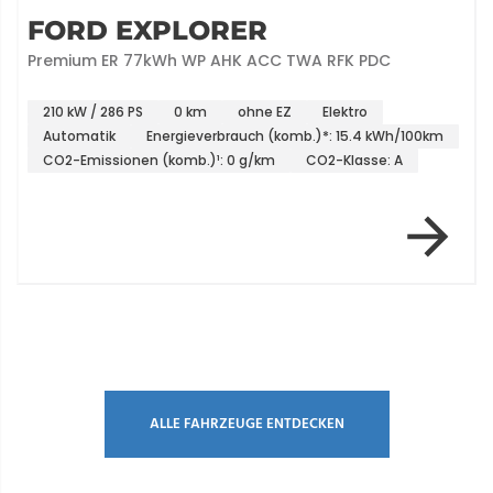
FORD EXPLORER
Premium ER 77kWh WP AHK ACC TWA RFK PDC
210 kW / 286 PS
0 km
ohne EZ
Elektro
Automatik
Energieverbrauch (komb.)*: 15.4 kWh/100km
CO2-Emissionen (komb.)¹: 0 g/km
CO2-Klasse: A
Item 1 of 3
ALLE FAHRZEUGE ENTDECKEN