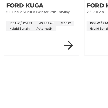
FORD KUGA
FORD 
ST-Line 2.5l PHEV+Winter Pak.+Styling
2.5 PHEV ST-
Pak.
+NAVI+Kam
165 kW / 224 PS
49.798 km
5.2022
165 kW / 224
Hybrid Benzin
Automatik
Hybrid Benz
Item 2 of 12