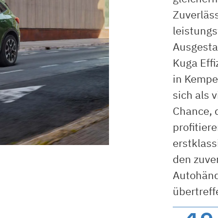
Zuverläss
leistung
Ausgestat
Kuga Eff
in Kempe
sich als v
Chance, 
profitie
erstklass
den zuve
Autohänd
übertreff