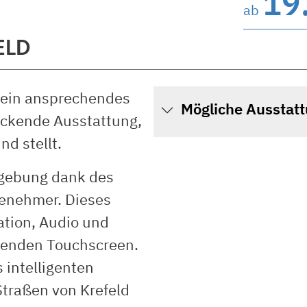
19
ab
ELD
sein ansprechendes
Mögliche Ausstat
uckende Ausstattung,
nd stellt.
mgebung dank des
genehmer. Dieses
ation, Audio und
senden Touchscreen.
 intelligenten
Straßen von Krefeld