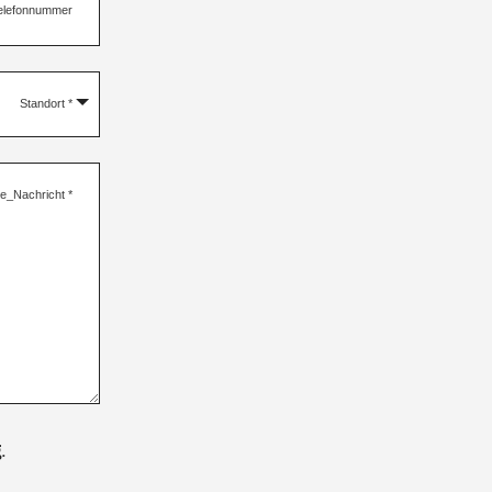
elefonnummer
Standort
*
re_Nachricht
*
g
.