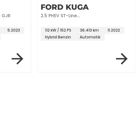
FORD KUGA
A GJR
2.5 PHEV ST-Line
+NAVI+ACC+LED+SHZ+HUD+RFK
5.2023
112 kW / 152 PS
36.413 km
11.2022
Hybrid Benzin
Automatik