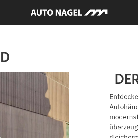
LD
DER
Entdecke
Autohänd
modernst
überzeug
gleicher