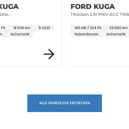
KUGA
FORD KUGA
Line
Titanium 2.5l PHEV ACC TW
era+LED+AHK+HUD+
 PS
18.506 km
9.2023
165 kW / 224 PS
39.560 km
in
Automatik
Hybrid Benzin
Automatik
ALLE FAHRZEUGE ENTDECKEN