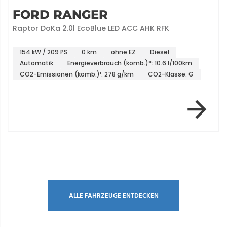
FORD RANGER
Raptor DoKa 2.0l EcoBlue LED ACC AHK RFK
154 kW / 209 PS
0 km
ohne EZ
Diesel
Automatik
Energieverbrauch (komb.)*: 10.6 l/100km
CO2-Emissionen (komb.)¹: 278 g/km
CO2-Klasse: G
Item 1 of 5
ALLE FAHRZEUGE ENTDECKEN