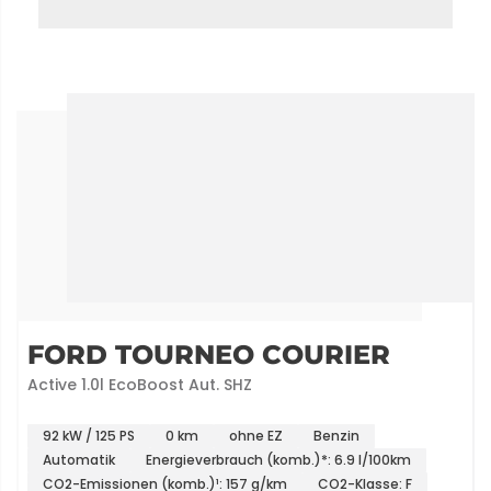
FORD TOURNEO COURIER
Active 1.0l EcoBoost Aut. SHZ
92 kW / 125 PS
0 km
ohne EZ
Benzin
Automatik
Energieverbrauch (komb.)*: 6.9 l/100km
CO2-Emissionen (komb.)¹: 157 g/km
CO2-Klasse: F