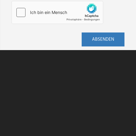
ABSENDEN
AGB
DATENSCHUTZ
HINWEISGEBERSCHUTZ
IMPRESSUM
KONTAKT
VERSAND
WIDERRUF
BARRIEREFREIHEIT