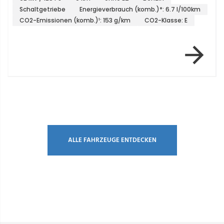
100km
Automatik
Energieverbrauch (komb.)*: 7 l/100km
E
CO2-Emissionen (komb.)¹: 158 g/km
CO2-Klasse: F
Item 3 of 7
ALLE FAHRZEUGE ENTDECKEN