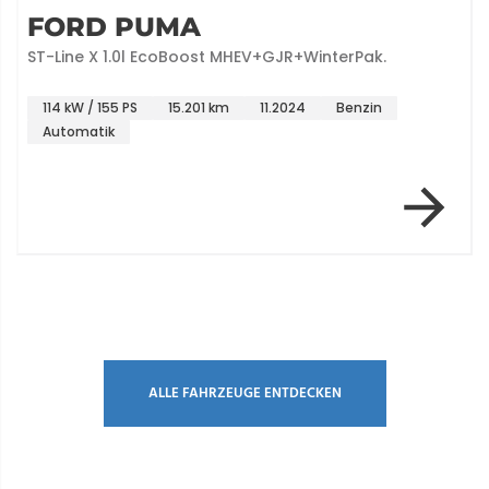
FORD PUMA
ST-Line X 1.0l EcoBoost MHEV+GJR+WinterPak.
114 kW / 155 PS
15.201 km
11.2024
Benzin
Automatik
Item 1 of 12
ALLE FAHRZEUGE ENTDECKEN