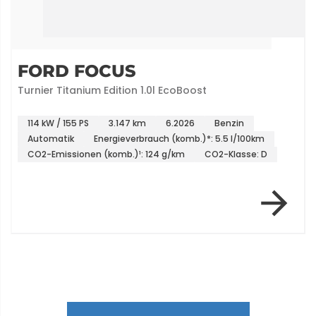
FORD FOCUS
Turnier Titanium Edition 1.0l EcoBoost
114 kW / 155 PS
3.147 km
6.2026
Benzin
Automatik
Energieverbrauch (komb.)*: 5.5 l/100km
CO2-Emissionen (komb.)¹: 124 g/km
CO2-Klasse: D
Item 1 of 12