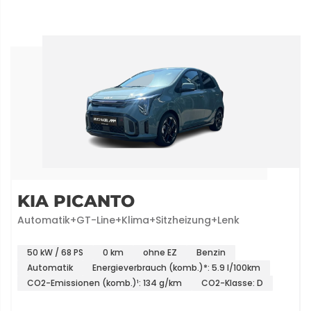
KIA PICANTO
Automatik+GT-Line+Klima+Sitzheizung+Lenk
50 kW / 68 PS
0 km
ohne EZ
Benzin
Automatik
Energieverbrauch (komb.)*: 5.9 l/100km
CO2-Emissionen (komb.)¹: 134 g/km
CO2-Klasse: D