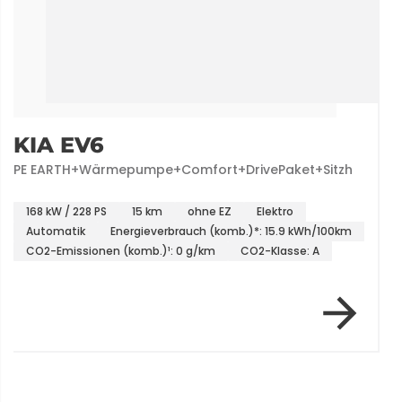
KIA EV6
PE EARTH+Wärmepumpe+Comfort+DrivePaket+Sitzh
168 kW / 228 PS
15 km
ohne EZ
Elektro
Automatik
Energieverbrauch (komb.)*: 15.9 kWh/100km
CO2-Emissionen (komb.)¹: 0 g/km
CO2-Klasse: A
Item 1 of 1