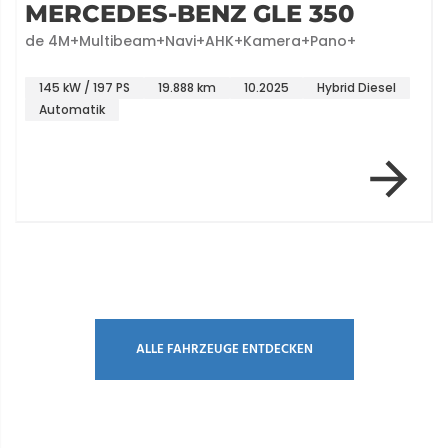
MERCEDES-BENZ GLE 350
de 4M+Multibeam+Navi+AHK+Kamera+Pano+
145 kW / 197 PS
19.888 km
10.2025
Hybrid Diesel
Automatik
Item 1 of 8
ALLE FAHRZEUGE ENTDECKEN