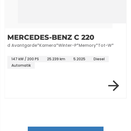
MERCEDES-BENZ C 220
d Avantgarde*Kamera*Winter-P*Memory*Tot-W*
147 kW / 200 PS
25.239 km
5.2025
Diesel
Automatik
Item 1 of 6