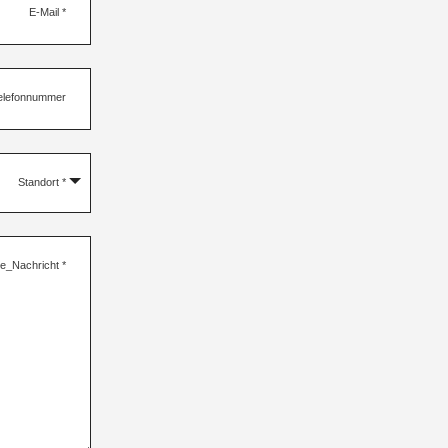
E-Mail
*
elefonnummer
Standort
*
re_Nachricht
*