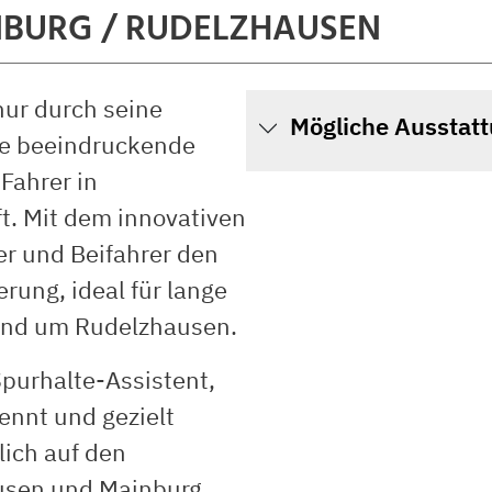
INBURG / RUDELZHAUSEN
nur durch seine
Mögliche Ausstat
ne beeindruckende
Fahrer in
t. Mit dem innovativen
r und Beifahrer den
erung, ideal für lange
rund um Rudelzhausen.
Spurhalte-Assistent,
ennt und gezielt
lich auf den
usen und Mainburg.