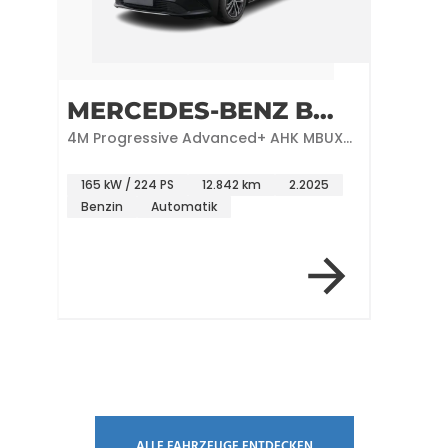
MERCEDES-BENZ B
250
4M Progressive Advanced+ AHK MBUX
Standhzg
165 kW / 224 PS
12.842 km
2.2025
Benzin
Automatik
ALLE FAHRZEUGE ENTDECKEN