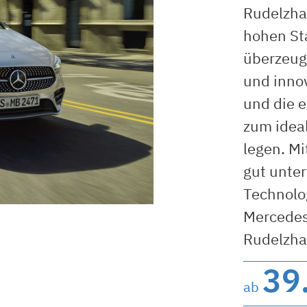
Rudelzha
hohen St
überzeug
und innov
und die e
zum ideal
legen. Mi
gut unter
Technolog
Mercedes
Rudelzh
39
ab