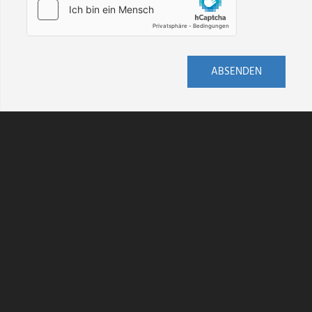
ABSENDEN
AGB
DATENSCHUTZ
HINWEISGEBERSCHUTZ
IMPRESSUM
KONTAKT
VERSAND
WIDERRUF
BARRIEREFREIHEIT