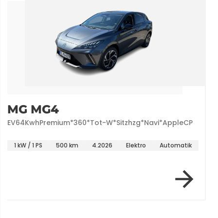
MG MG4
EV64KwhPremium*360*Tot-W*Sitzhzg*Navi*AppleCP
1 kW / 1 PS
500 km
4.2026
Elektro
Automatik
Item 1 of 1