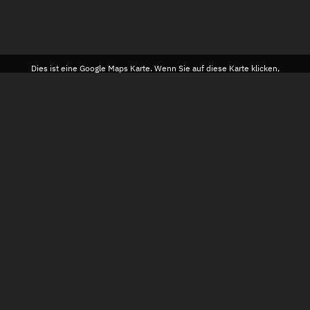
Dies ist eine Google Maps Karte. Wenn Sie auf diese Karte klicken,
stimmen Sie der
Datenschutzerklärung
von Google zu. Außerdem
stimmen Sie unserer Datenschutzrichtlinie zu.
AGB
DATENSCHUTZ
HINWEISGEBERSCHUTZ
IMPRESSUM
KONTAKT
VERSAND
WIDERRUF
BARRIEREFREIHEIT