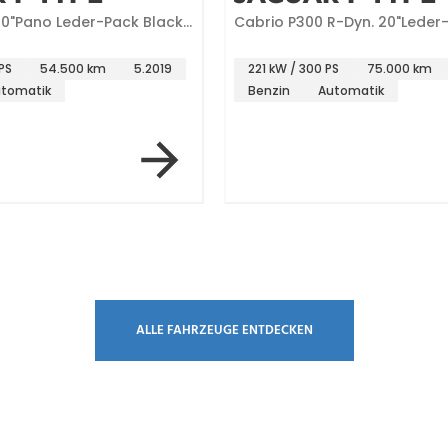
20"Pano Leder-Pack Black-
Cabrio P300 R-Dyn. 20"Leder
Pa.Windschott
PS
54.500 km
5.2019
221 kW / 300 PS
75.000 km
tomatik
Benzin
Automatik
ALLE FAHRZEUGE ENTDECKEN