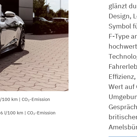
glänzt d
Design, L
Symbol fü
F-Type a
hochwert
Technolog
Fahrerleb
Effizienz
Wert auf
Umgebung
l/100 km | CO₂-Emission
Gespräch
.6 l/100 km | CO₂-Emission
britische
Amelsbür