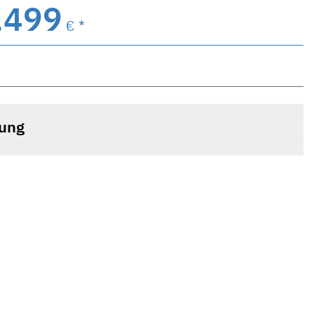
.499
€ *
tung