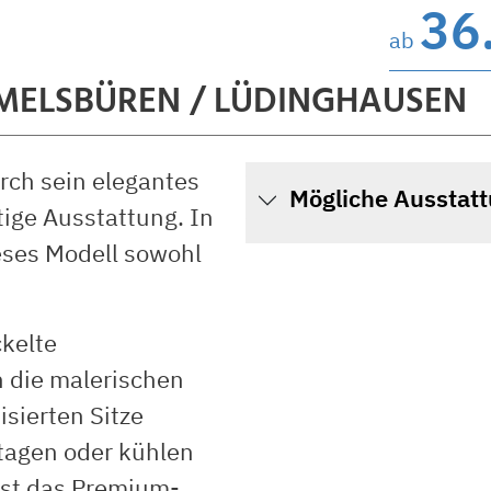
36
ab
AMELSBÜREN / LÜDINGHAUSEN
rch sein elegantes
Mögliche Ausstat
ige Ausstattung. In
ses Modell sowohl
ckelte
h die malerischen
isierten Sitze
tagen oder kühlen
ist das Premium-