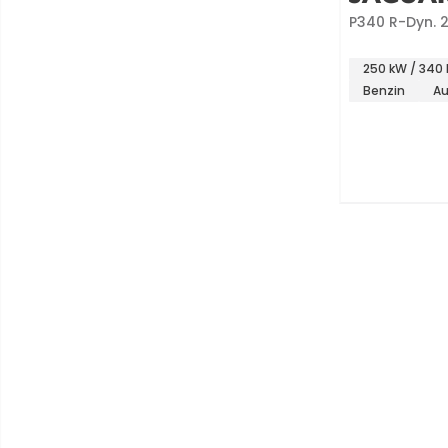
P340 R-Dyn. 
Pack
250 kW / 340 
Benzin
Au
Item 2 of 2