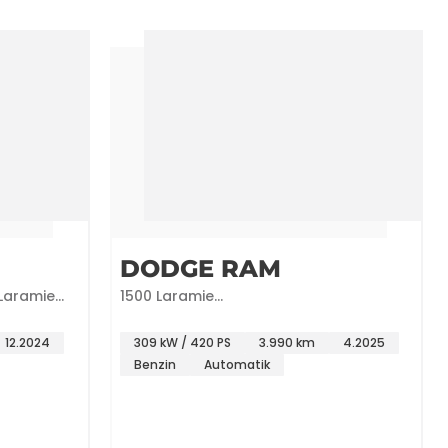
DODGE RAM
 Laramie
1500 Laramie
CrewCab*Luftfahrwerk*Pano*Night
12.2024
309 kW / 420 PS
3.990 km
4.2025
Benzin
Automatik