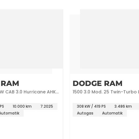
 RAM
DODGE RAM
W CAB 3.0 Hurricane AHK
1500 3.0 Mod. 25 Twin-Turbo
Crew Cab LPG
PS
10.000 km
7.2025
308 kW / 419 PS
3.486 km
Automatik
Autogas
Automatik