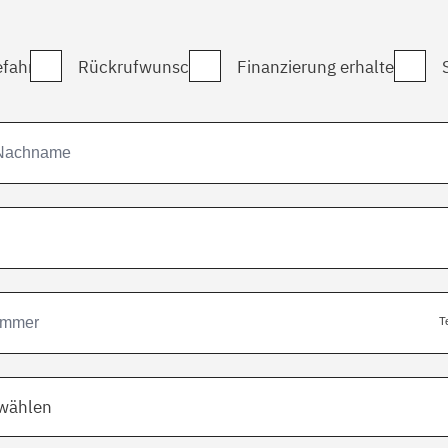
fahrt
Rückrufwunsch
Finanzierung erhalten
T
swählen