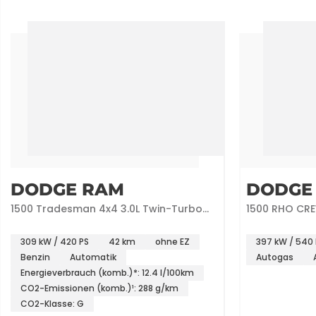
DODGE RAM
DODGE
1500 Tradesman 4x4 3.0L Twin-Turbo
1500 RHO CRE
Crew Cab.
Hardtop!
309 kW / 420 PS
42 km
ohne EZ
397 kW / 540 
Benzin
Automatik
Autogas
Energieverbrauch (komb.)*: 12.4 l/100km
CO2-Emissionen (komb.)¹: 288 g/km
CO2-Klasse: G