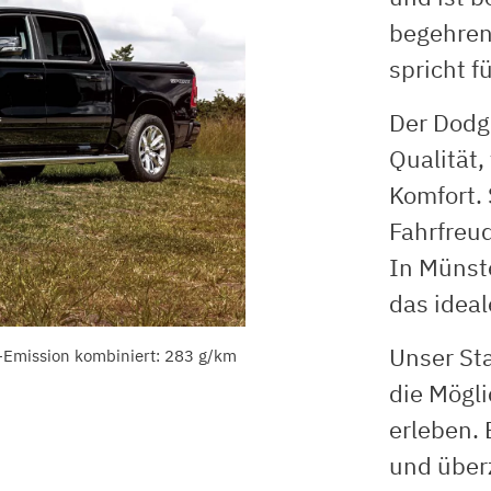
begehren
spricht fü
Der Dodg
Qualität,
Komfort. 
Fahrfreud
In Münst
das ideal
Unser St
-Emission kombiniert: 283 g/km
die Mögl
erleben.
und überz