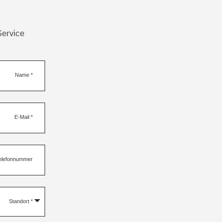
Service
Name
*
E-Mail
*
elefonnummer
Standort
*