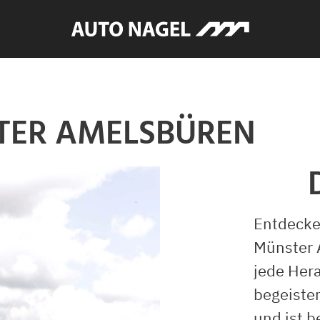
TER AMELSBÜREN
Entdecke
Münster A
jede Her
begeister
und ist 