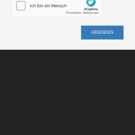
ABSENDEN
AGB
DATENSCHUTZ
HINWEISGEBERSCHUTZ
IMPRESSUM
KONTAKT
VERSAND
WIDERRUF
BARRIEREFREIHEIT