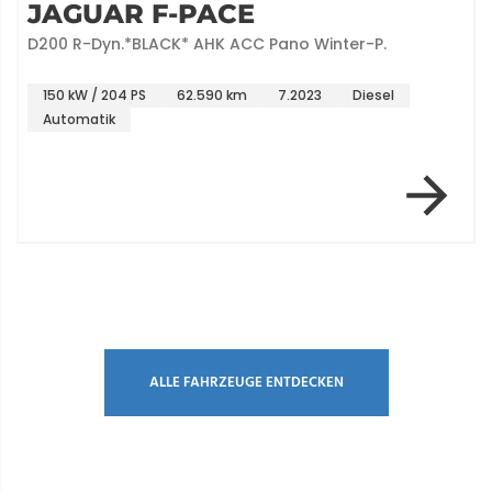
JAGUAR F-PACE
D200 R-Dyn.*BLACK* AHK ACC Pano Winter-P.
150 kW / 204 PS
62.590 km
7.2023
Diesel
Automatik
Item 1 of 7
ALLE FAHRZEUGE ENTDECKEN