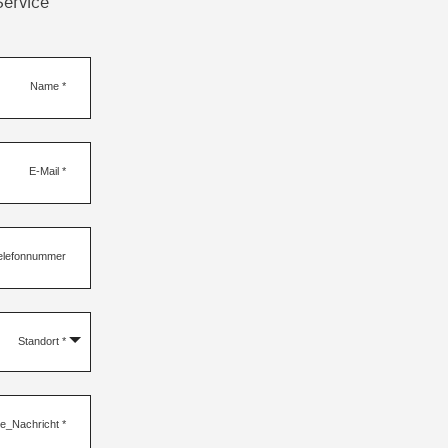
Service
Name
*
E-Mail
*
elefonnummer
Standort
*
re_Nachricht
*