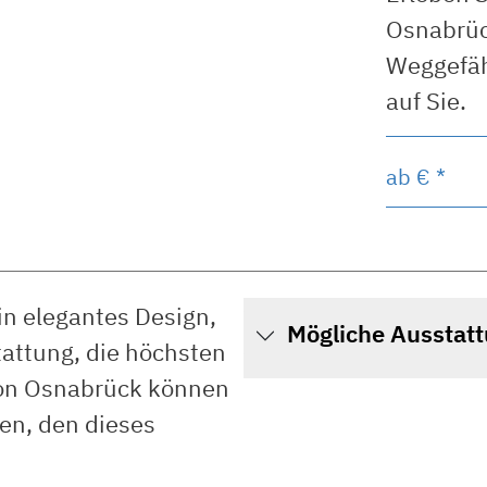
Osnabrüc
Weggefäh
auf Sie.
ab
€ *
in elegantes Design,
Mögliche Ausstat
tattung, die höchsten
von Osnabrück können
en, den dieses