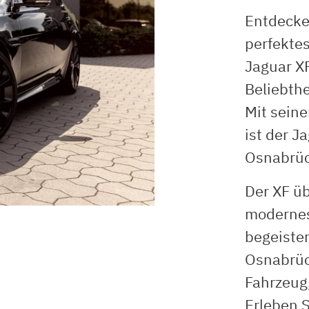
Entdecke
perfekte
Jaguar XF
Beliebthe
Mit sein
ist der J
Osnabrüc
Der XF ü
modernes
begeister
Osnabrüc
Fahrzeug,
Erleben S