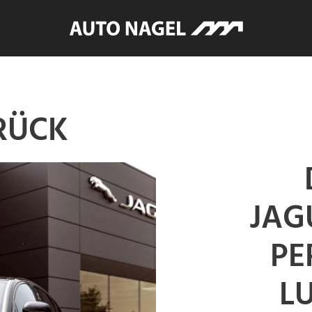
RÜCK
JAG
PE
L