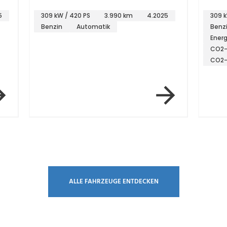
CrewCab*Luftfahrwerk*Pano*Night
Crew 
5
309 kW / 420 PS
3.990 km
4.2025
309 k
Benzin
Automatik
Benz
Energ
CO2-
CO2-
ALLE FAHRZEUGE ENTDECKEN