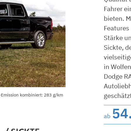
Fahrer ei
bieten. 
Features 
Stärke un
Sickte, d
vielseiti
in Wolfen
Dodge RA
Autolieb
geschätzt
-Emission kombiniert: 283 g/km
54
ab