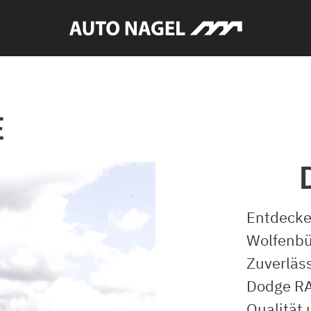
E
Entdecke
Wolfenbüt
Zuverläss
Dodge RA
Qualität 