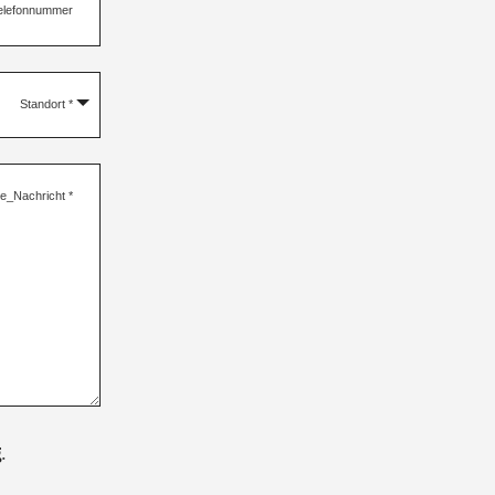
elefonnummer
Standort
*
re_Nachricht
*
g
.