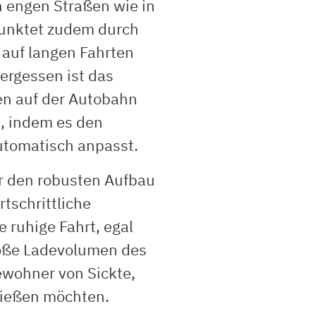
 engen Straßen wie in
 punktet zudem durch
t auf langen Fahrten
vergessen ist das
en auf der Autobahn
, indem es den
utomatisch anpasst.
ür den robusten Aufbau
rtschrittliche
e ruhige Fahrt, egal
roße Ladevolumen des
ewohner von Sickte,
nießen möchten.