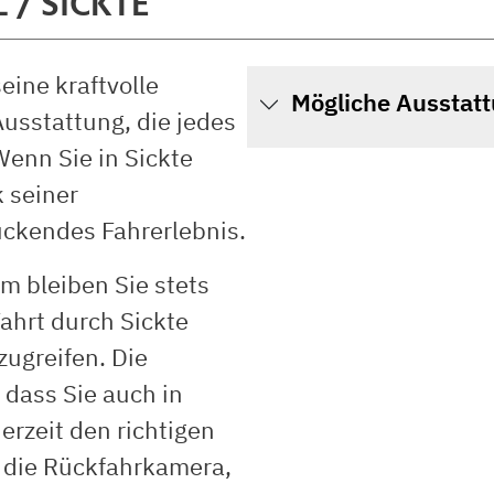
/ SICKTE
ine kraftvolle
Mögliche Ausstat
Ausstattung, die jedes
enn Sie in Sickte
 seiner
uckendes Fahrerlebnis.
m bleiben Sie stets
hrt durch Sickte
zugreifen. Die
 dass Sie auch in
rzeit den richtigen
t die Rückfahrkamera,