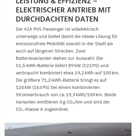
LEISTUNG & EFFIZIENZ –
ELEKTRISCHER ANTRIEB MIT
DURCHDACHTEN DATEN
Der KIA PV5 Passenger ist vollelektrisch
unterwegs und bietet damit die ideale Lösung für
emissionsfreie Mobilität sowohl in der Stadt als
auch auf längeren Strecken. Zwei
Batterievarianten stehen zur Auswahl: Die
51,5‑kWh‑Batterie liefert 89 kW (122 PS) und
verbraucht kombiniert etwa 19,2 kWh auf 100 km.
Die größere 71,2‑kWh‑Batterie bringt es auf
120 kW (163 PS) bei einem kombinierten
Stromverbrauch von ca. 19,3 kWh/100 km. Beide
Varianten emittieren 0 g CO₂/km und sind der
CO₂-Klasse A zugeordnet.