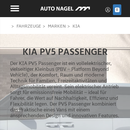
0
FAHRZEUGE
MARKEN
KIA
KIA PV5 PASSENGER
Der KIA PV5 Passenger ist ein vollelektrischer,
vielseitiger Kleinbus (PBV – Platform Beyond
Vehicle), der Komfort, Raum und moderne
Technik für Familien, Freizeitaktivitäten und
Alltagsmobilität vereint. Sein elektrischer Antrieb
sorgt für emissionsfreie Mobilität – ideal für
Fahrer, die Wert auf Nachhaltigkeit, Effizienz und
Flexibilität legen. Der PV5 Passenger kombiniert
das Praktische eines Vans mit einem
ansprechenden Design und innovativen Features.