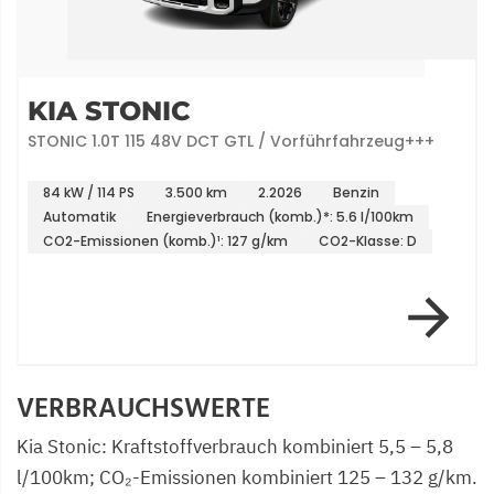
KIA STONIC
STONIC 1.0T 115 48V DCT GTL / Vorführfahrzeug+++
84 kW / 114 PS
3.500 km
2.2026
Benzin
Automatik
Energieverbrauch (komb.)*: 5.6 l/100km
CO2-Emissionen (komb.)¹: 127 g/km
CO2-Klasse: D
Item 2 of 3
VERBRAUCHSWERTE
Kia Stonic: Kraftstoffverbrauch kombiniert 5,5 – 5,8
l/100km; CO₂-Emissionen kombiniert 125 – 132 g/km.