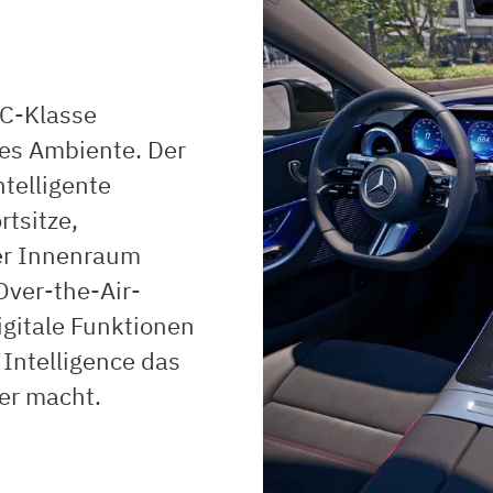
 C-Klasse
ges Ambiente. Der
telligente
tsitze,
er Innenraum
Over-the-Air-
gitale Funktionen
 Intelligence das
er macht.