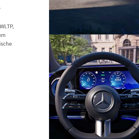
r
 WLTP,
aum
rische