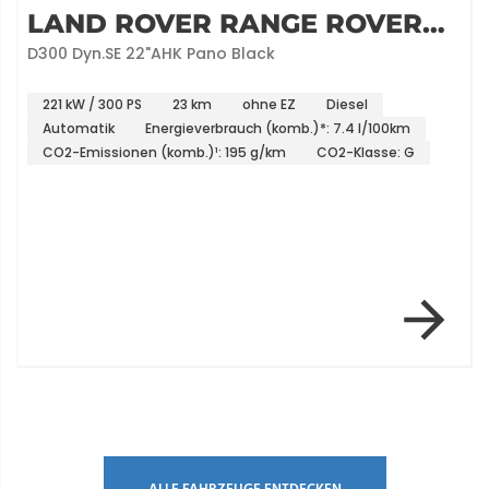
LAND ROVER RANGE ROVER
SPORT
D300 Dyn.SE 22"AHK Pano Black
221 kW / 300 PS
23 km
ohne EZ
Diesel
Automatik
Energieverbrauch (komb.)*: 7.4 l/100km
CO2-Emissionen (komb.)¹: 195 g/km
CO2-Klasse: G
Item 1 of 12